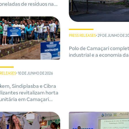
toneladas de resíduos na
a em cinco meses
PRESS RELEASES
• 29 DE JUNHO DE 2
Polo de Camaçari complet
industrial e a economia da
 RELEASES
• 10 DE JUNHO DE 2026
kem, Sindiplasba e Cibra
ilizantes revitalizam horta
nitária em Camaçari
nte ação de voluntariado