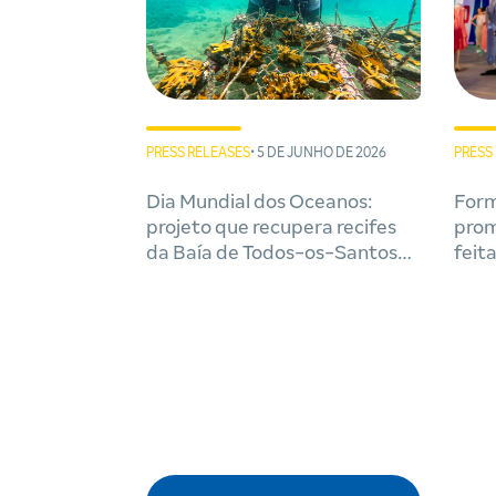
PRESS RELEASES
• 5 DE JUNHO DE 2026
PRESS
Dia Mundial dos Oceanos:
Form
projeto que recupera recifes
prom
da Baía de Todos-os-Santos
feit
conclui 4º ano com mais de 3
recic
mil colônias de corais
cultivadas