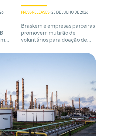
26
PRESS RELEASES
• 23 DE JULHO DE 2026
Braskem e empresas parceiras
EB
promovem mutirão de
em
voluntários para doação de
sangue e cadastro de medula
óssea em Salvador