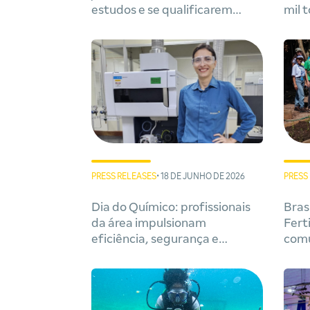
estudos e se qualificarem
mil 
profissionalmente em
Bahi
Camaçari
PRESS RELEASES
• 18 DE JUNHO DE 2026
PRESS
Dia do Químico: profissionais
Bras
da área impulsionam
Fert
eficiência, segurança e
comu
sustentabilidade na indústria
dura