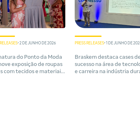
 RELEASES
• 2 DE JUNHO DE 2026
PRESS RELEASES
• 1 DE JUNHO DE 202
atura do Ponto da Moda
Braskem destaca cases d
ove exposição de roupas
sucesso na área de tecnol
as com tecidos e materiais
e carreira na indústria du
láveis
Bahia Oil & Gas Energy 20