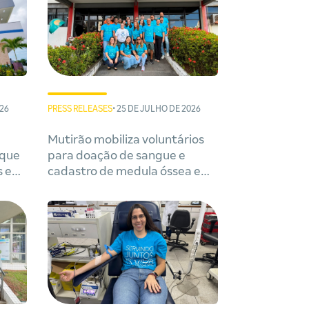
026
PRESS RELEASES
• 25 DE JULHO DE 2026
Mutirão mobiliza voluntários
 que
para doação de sangue e
s e
cadastro de medula óssea em
em
Salvador