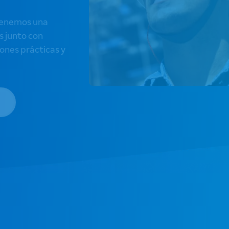
 tenemos una
s junto con
iones prácticas y