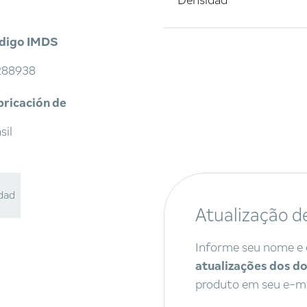
Densidad
digo IMDS
288938
bricación de
sil
idad
Atualização d
Informe seu nome e 
atualizações dos 
produto em seu e-ma