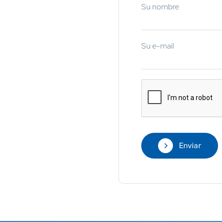
Su nombre
to
Su e-mail
Ingrese una aplicación
Todos los 
PROCESO
HILOS DE RO
Enviar
ompleto de productos en cada grupo