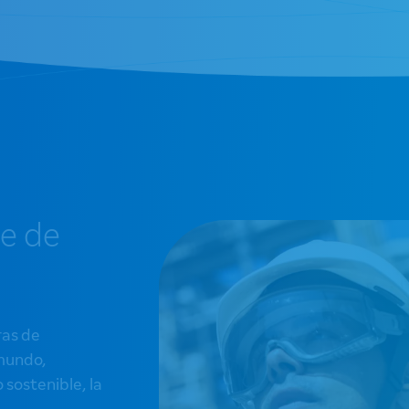
te de
ras de
 mundo,
 sostenible, la