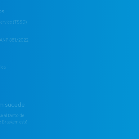
os
Service (TS&D)
 ANP 881/2022
tica
m sucede
 al tanto de
e Braskem está