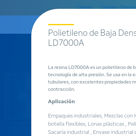
Clientes
Consejo y Diretori
A Braskem
Polietileno de Baja Den
LD7000A
La resina LD7000A es un polietileno de 
Productos
tecnología de alta presión. Se usa en la e
tubulares, con excelentes propiedades 
Encontrar
contracción.
un producto
Aplicación
Empaques industriales, Mezclas con
botella flexibles, Lonas plásticas , Pe
Sacaría industrial , Envase industrial 