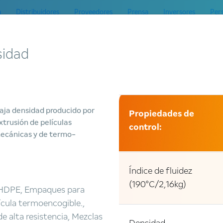
a
Distribuidores
Proveedores
Prensa
Inversores
Per
Mercados
Productos
Servicios
ESG
Innovación
C
sidad
baja densidad producido por
Propiedades de
xtrusión de películas
control:
mecánicas y de termo-
Índice de fluidez
(190°C/2,16kg)
 HDPE, Empaques para
lícula termoencogible.,
de alta resistencia, Mezclas