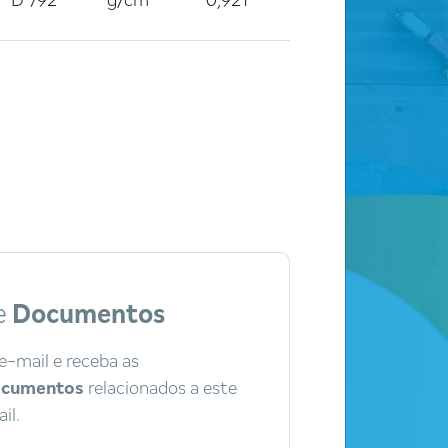
D 792
g/cm³
0,921
e
Documentos
e-mail e receba as
documentos
relacionados a este
il.