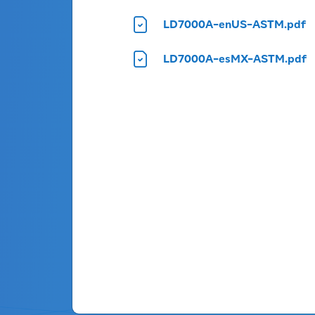
LD7000A-enUS-ASTM.pdf
Encontrar
un produc
LD7000A-esMX-ASTM.pdf
Ingrese el nombre o código del
producto
FAMILIA DE PRODUCTOS
Active las pestañas para ver el listado c