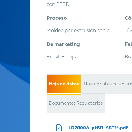
con PEBDL
Proceso
Có
Moldeo por extrusión soplo
16
De marketing
Fa
Brasil, Europa
Bra
Hoja de datos
Hoja de datos de segur
Documentos Regulatorios
LD7000A-ptBR-ASTM.pdf