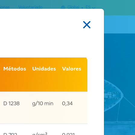
sonas
Voluntariado
Global
ES
Buscar
ontacto
Métodos
Unidades
Valores
D 1238
g/10 min
0,34