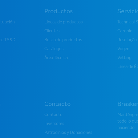
Productos
Servici
ctuación
Lineas de productos
Technical 
Clientes
Cazoolo
ice TS&D
Busca de productos
Resolução
Catálogos
Voqen
Área Técnica
Vetting
Línea de É
n
Contacto
Braske
Contacto
Manténgase
todo lo qu
Inversores
haciendo.
Patrocinios y Donaciones