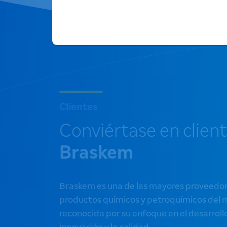
Clientes
Conviértase en clien
Braskem
Braskem es una de las mayores proveedo
productos químicos y petroquímicos del
reconocida por su enfoque en el desarrollo