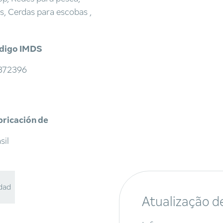
s, Cerdas para escobas ,
digo IMDS
372396
bricación de
sil
idad
Atualização d