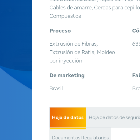
Cables de amarre, Cerdas para cepillo
Compuestos
Proceso
Có
Extrusión de Fibras,
63
Extrusión de Rafia, Moldeo
por inyección
De marketing
Fa
Brasil
Bra
Hoja de datos
Hoja de datos de segur
Documentos Regulatorios