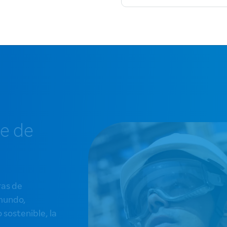
te de
ras de
 mundo,
 sostenible, la