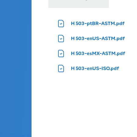
Encontrar
un produc
H 503-ptBR-ASTM.pdf
Ingrese el nombre o código del
H 503-enUS-ASTM.pdf
producto
H 503-esMX-ASTM.pdf
H 503-enUS-ISO.pdf
FAMILIA DE PRODUCTOS
Active las pestañas para ver el listado c