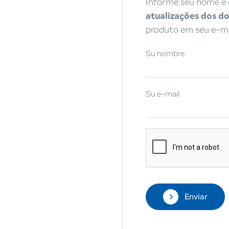
Informe seu nome e 
atualizações dos 
to
produto em seu e-ma
Su nombre
Ingrese una aplicación
Todos los 
Su e-mail
PROCESO
HILOS DE RO
ompleto de productos en cada grupo
Enviar