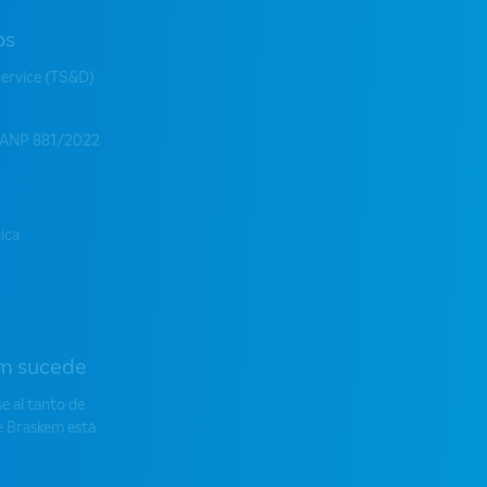
os
Service (TS&D)
 ANP 881/2022
tica
m sucede
 al tanto de
e Braskem está