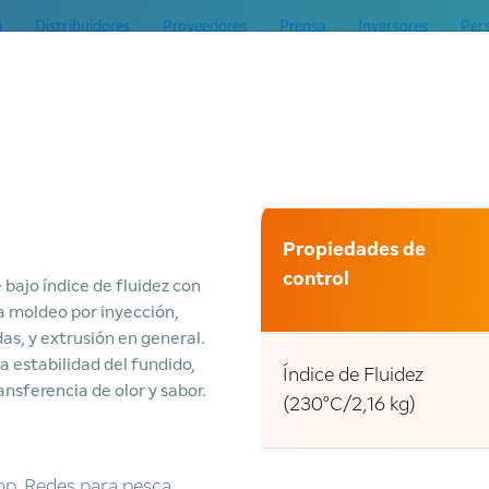
a
Distribuidores
Proveedores
Prensa
Inversores
Per
Mercados
Productos
Servicios
ESG
Innovación
C
Propiedades de
control
 bajo índice de fluidez con
a moldeo por inyección,
das, y extrusión en general.
 estabilidad del fundido,
Índice de Fluidez
ansferencia de olor y sabor.
(230°C/2,16 kg)
op, Redes para pesca,