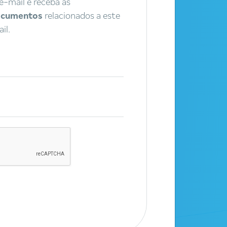
e-mail e receba as
documentos
relacionados a este
il.
productos
SCA
Obtener