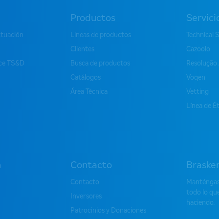
Productos
Servici
ctuación
Lineas de productos
Technical 
Clientes
Cazoolo
ice TS&D
Busca de productos
Resolução
Catálogos
Voqen
Área Técnica
Vetting
Línea de É
n
Contacto
Braske
Contacto
Manténgase
todo lo qu
Inversores
haciendo.
Patrocinios y Donaciones