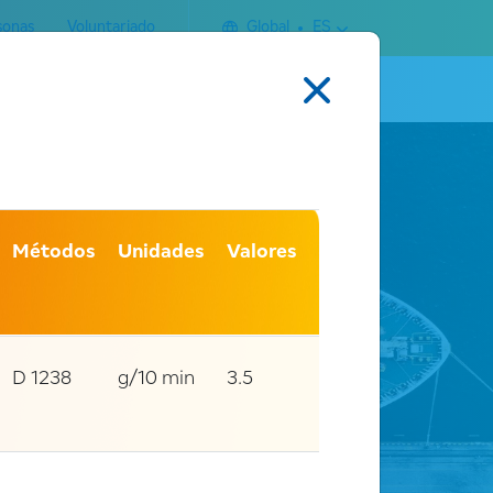
sonas
Voluntariado
Global
ES
Buscar
ontacto
Métodos
Unidades
Valores
D 1238
g/10 min
3.5