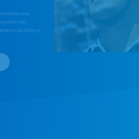
 tenemos una
s junto con
iones prácticas y