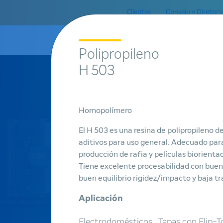
Clientes
Consejo y Diretori
A Braskem
Polipropileno
H 503
Homopolímero
Productos
El H 503 es una resina de polipropileno de
aditivos para uso general. Adecuado par
Encontrar
producción de rafia y películas biorienta
un producto
Tiene excelente procesabilidad con buena
buen equilibrio rigidez/impacto y baja tr
Aplicación
Electrodomésticos , Tapas con Flip-T