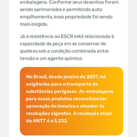
embalagens. Conforme seus desenhos foram
sendo aprimorados e permitindo auto
empilhamento, essa propriedade foi sendo
mais exigida.
Já a resistência ao ESCR está relacionada à
capacidade da peça em se conservar de
quebras sob a condição combinada entre
tensão e um agente químico.
No Brasil, desde janeiro de 2007, há
exigências para o transporte de
substâncias perigosas. As embalagens
para esses produtos necessitam ter
aprovação do Inmetro e atender às
resoluções vigentes. A resolução atual
da ANTT é a 5.232.