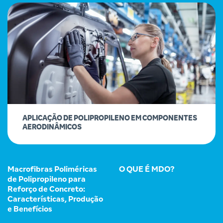
APLICAÇÃO DE POLIPROPILENO EM COMPONENTES
AERODINÂMICOS
Macrofibras Poliméricas
O QUE É MDO?
de Polipropileno para
Reforço de Concreto:
Características, Produção
e Benefícios