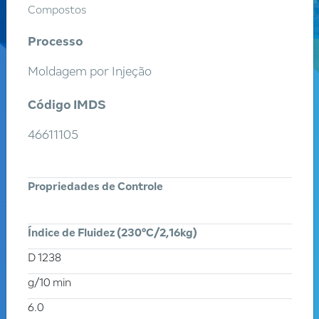
Compostos
Processo
Moldagem por Injeção
Código IMDS
46611105
Encontre
um Produto
Propriedades de Controle
Digite o nome ou código do produto
Índice de Fluidez (230°C/2,16kg)
Digite uma Aplicação
D 1238
g/10 min
6.0
Todos os produtos