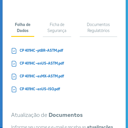
FAMÍLIA DE PRODUTOS
Folha de
Ficha de
Documentos
PROCESSO
Dados
Segurança
Regulatórios
SEGMENTOS
CP 401HC -ptBR-ASTM.pdf
CP 401HC -enUS-ASTM.pdf
Buscar
CP 401HC -esMX-ASTM.pdf
Acione as abas para ver a listagem completa de produtos em
CP 401HC -enUS-ISO.pdf
cada grupo:
Atualização de
Documentos
Informe seu nome e e-mail e receba as
atualizações