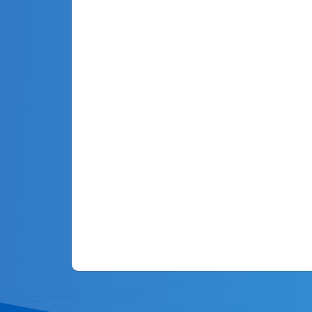
Encontre
um Produt
Digite o nome ou código do produto
FAMÍLIA DE PRODUTOS
Acione as abas para ver a listagem compl