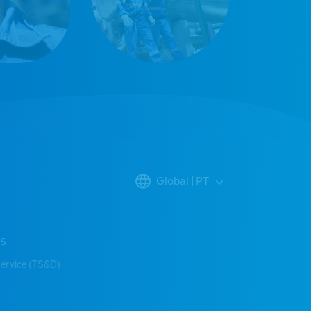
Global | PT
s
Service (TS&D)