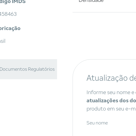
Densidade
digo IMDS
458463
bricação
sil
Documentos Regulatórios
Atualização d
Informe seu nome e 
atualizações dos 
produto em seu e-ma
Seu nome