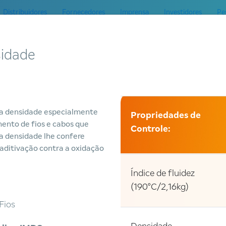
Distribuidores
Fornecedores
Imprensa
Investidores
Pe
skem
Mercados
Produtos
Serviços
ESG
Inovação
sidade
lta densidade especialmente
Propriedades de
mento de fios e cabos que
Controle:
ua densidade lhe confere
 aditivação contra a oxidação
Índice de fluidez
(190°C/2,16kg)
Fios