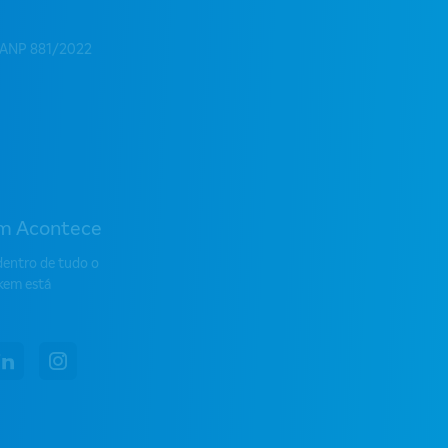
 ANP 881/2022
m Acontece
dentro de tudo o
kem está
book
linkedin
instagram