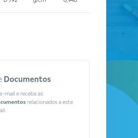
D 792
g/cm³
0,946
e
Documentos
e-mail e receba as
documentos
relacionados a este
il.