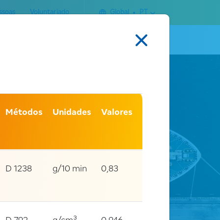
ssoas
Voluntariado
Global
PT
Pesquisar
Contato
Métodos
Unidades
Valores
D 1238
g/10 min
0,83