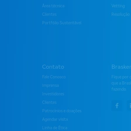
Área técnica
Vetting
Clientes
Resolução
Portfólio Sustentável
Contato
Braske
Fale Conosco
Fique por 
que a Bras
Imprensa
fazendo.
Investidores
Clientes
face
Patrocínios e doações
Agendar visita
Linha de Ética