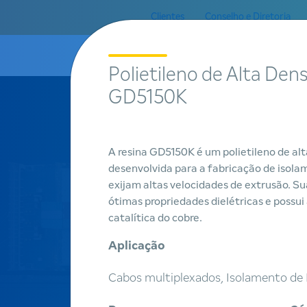
Clientes
Conselho e Diretoria
A Bra
Polietileno de Alta Den
GD5150K
A resina GD5150K é um polietileno de a
Produtos
desenvolvida para a fabricação de isola
exijam altas velocidades de extrusão. S
Encontre
ótimas propriedades dielétricas e possui
catalítica do cobre.
um produto
Aplicação
Cabos multiplexados, Isolamento de 