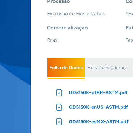
Processo
Có
Extrusão de Fios e Cabos
68
Comercialização
Fa
Brasil
Bra
Folha de Dados
Ficha de Segurança
GD5150K-ptBR-ASTM.pdf
GD5150K-enUS-ASTM.pdf
GD5150K-esMX-ASTM.pdf