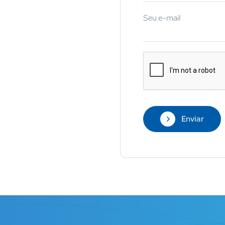
Seu e-mail
o
Digite uma Aplicação
Todos os 
Enviar
PROCESSO
SEGMENTOS
eta de produtos em cada grupo: