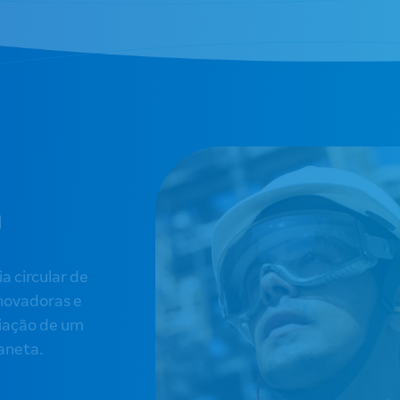
m
 circular de
novadoras e
riação de um
laneta.