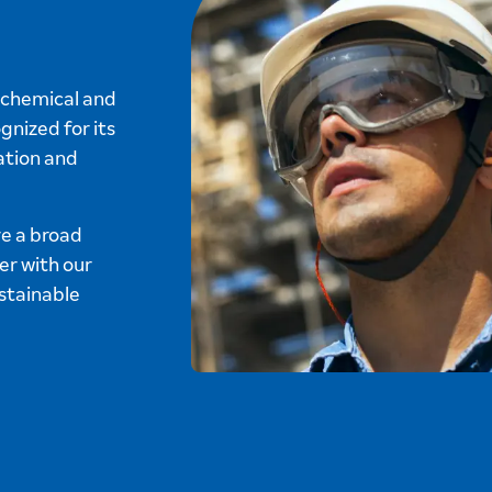
f chemical and
gnized for its
ation and
ve a broad
er with our
stainable