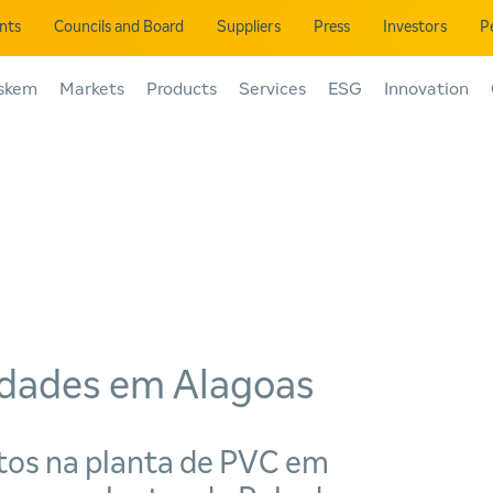
ents
Councils and Board
Suppliers
Press
Investors
P
skem
Markets
Products
Services
ESG
Innovation
vidades em Alagoas
tos na planta de PVC em