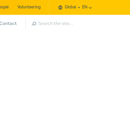
eople
Volunteering
Global
EN
Search
Contact