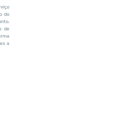
viço
o do
unto.
o de
firma
es a