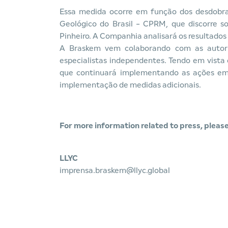
Essa medida ocorre em função dos desdobram
Geológico do Brasil - CPRM, que discorre s
Pinheiro. A Companhia analisará os resultado
A Braskem vem colaborando com as autori
especialistas independentes. Tendo em vist
que continuará implementando as ações eme
implementação de medidas adicionais.
For more information related to press, please
LLYC
imprensa.braskem@llyc.global