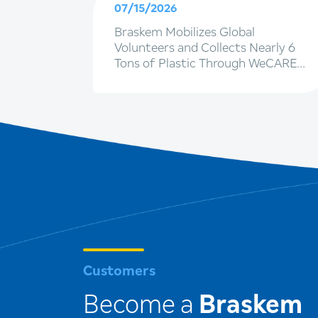
07/15/2026
g EBITDA
Braskem Mobilizes Global
d net
Volunteers and Collects Nearly 6
Tons of Plastic Through WeCARE
ion,
2026 Initiatives
Customers
Become a
Braskem