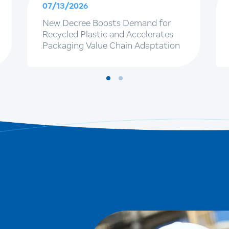
07/13/2026
New Decree Boosts Demand for
Recycled Plastic and Accelerates
Packaging Value Chain Adaptation