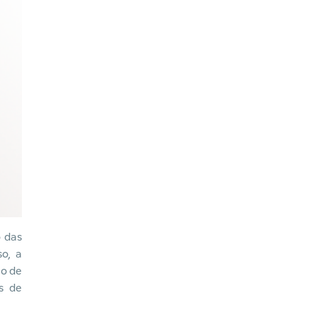
o das
so, a
lo de
s de