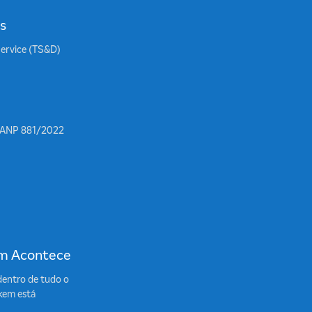
s
Service (TS&D)
 ANP 881/2022
m Acontece
dentro de tudo o
kem está