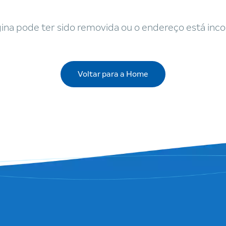
ina pode ter sido removida ou o endereço está inco
Voltar para a Home