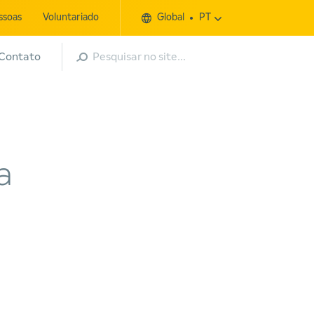
ssoas
Voluntariado
Global
PT
Pesquisar
Contato
a