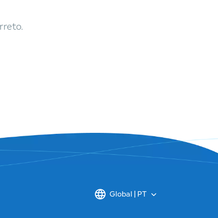
rreto.
Global | PT