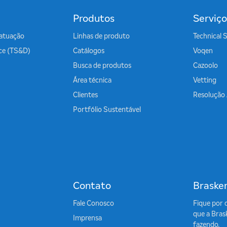
Produtos
Serviço
atuação
Linhas de produto
Technical 
ice (TS&D)
Catálogos
Voqen
Busca de produtos
Cazoolo
Área técnica
Vetting
Clientes
Resolução
Portfólio Sustentável
Contato
Braske
Fale Conosco
Fique por 
que a Bras
Imprensa
fazendo.