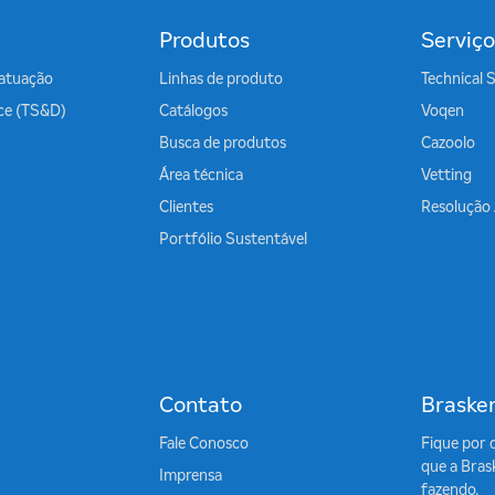
Produtos
Serviço
atuação
Linhas de produto
Technical 
ice (TS&D)
Catálogos
Voqen
Busca de produtos
Cazoolo
Área técnica
Vetting
Clientes
Resolução
Portfólio Sustentável
Contato
Braske
Fale Conosco
Fique por 
que a Bras
Imprensa
fazendo.