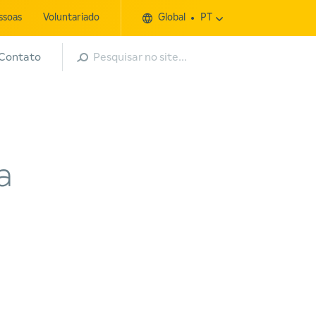
ssoas
Voluntariado
Global
PT
Pesquisar
Contato
a