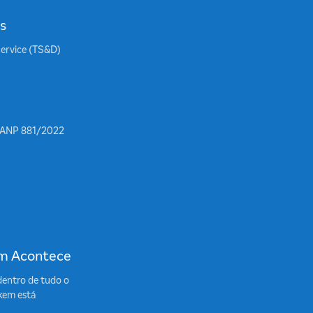
s
Service (TS&D)
 ANP 881/2022
m Acontece
dentro de tudo o
kem está