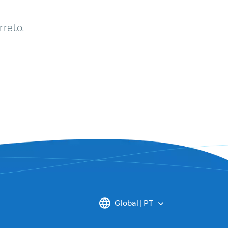
rreto.
Global | PT