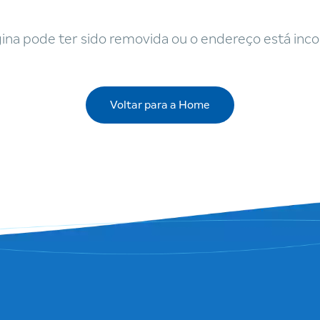
ina pode ter sido removida ou o endereço está inco
Voltar para a Home