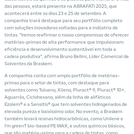
das pessoas, estará presente na ABRAFATI 2025, que
acontecerá entre os dias 23 e 25 de setembro. A
companhia trará destaque para seu portfólio completo
com soluções inovadoras voltadas para a indústria de
tintas. "Iremos reafirmar o nosso compromisso de oferecer
matérias-primas de alta performance que impulsionam
eficiência e desenvolvimento sustentável em toda a
cadeia produtiva", afirma Bruno Bellini, Líder Comercial de
Solventes da Braskem.
A companhia conta com amplo portfólio de matérias-
primas para o setor de tintas, com destaque para
solventes como Tolueno, Xileno, Pluract® 9, Pluract® 10+,
Aguarrás, Ciclohexano, além da linha de alifáticos
Ezolem® e a Sensitis® que tem solventes hidrogenados de
elevada pureza e baixíssimo odor. No evento, a Braskem
também levará resinas hidrocarbônicas, como Unilene e
I'm greenT bio-based PE WAX, e outros químicos básicos,
que são matéria-prima para a cadeia de tintas, como