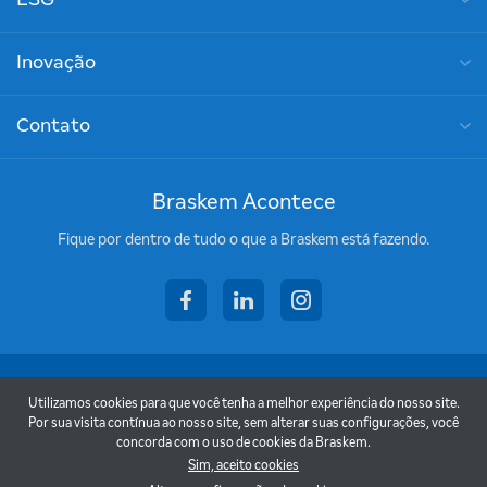
Inovação
Contato
Braskem Acontece
Fique por dentro de tudo o que a Braskem está fazendo.
facebook
linkedin
instagram
Copyright © 2026 - Braskem
Utilizamos cookies para que você tenha a melhor experiência do nosso site.
Termos de uso
Por sua visita contínua ao nosso site, sem alterar suas configurações, você
concorda com o uso de cookies da Braskem.
Política de privacidade
Sim, aceito cookies