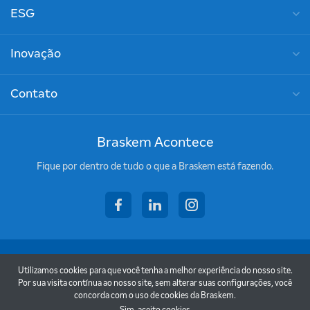
ESG
Inovação
Contato
Braskem Acontece
Fique por dentro de tudo o que a Braskem está fazendo.
facebook
linkedin
instagram
Copyright © 2026 - Braskem
Utilizamos cookies para que você tenha a melhor experiência do nosso site.
Termos de uso
Por sua visita contínua ao nosso site, sem alterar suas configurações, você
concorda com o uso de cookies da Braskem.
Política de privacidade