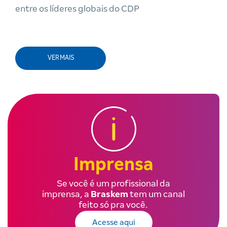
entre os líderes globais do CDP
VER MAIS
Imprensa
Se você é um profissional da
imprensa, a
Braskem
tem um canal
feito só pra você.
Acesse aqui