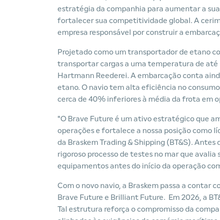
estratégia da companhia para aumentar a sua a
fortalecer sua competitividade global. A cerim
empresa responsável por construir a embarcaç
Projetado como um transportador de etano co
transportar cargas a uma temperatura de até -
Hartmann Reederei. A embarcação conta ainda
etano. O navio tem alta eficiência no consum
cerca de 40% inferiores à média da frota em 
"O Brave Future é um ativo estratégico que amp
operações e fortalece a nossa posição como líd
da Braskem Trading & Shipping (BT&S). Antes 
rigoroso processo de testes no mar que avali
equipamentos antes do início da operação com
Com o novo navio, a Braskem passa a contar c
Brave Future e Brilliant Future. Em 2026, a B
Tal estrutura reforça o compromisso da compan