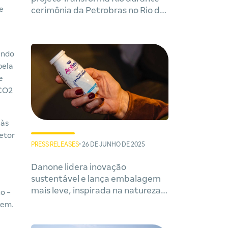
e
cerimônia da Petrobras no Rio de
Janeiro
endo
pela
e
 CO2
 às
retor
PRESS RELEASES
• 26 DE JUNHO DE 2025
Danone lidera inovação
sustentável e lança embalagem
mais leve, inspirada na natureza e
o -
com menor impacto ambiental
kem.