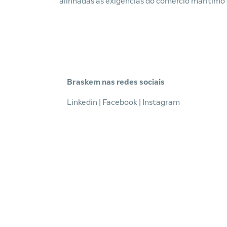
alinhadas às exigências do comércio marítimo 
Braskem nas redes sociais
Linkedin
|
Facebook
|
Instagram