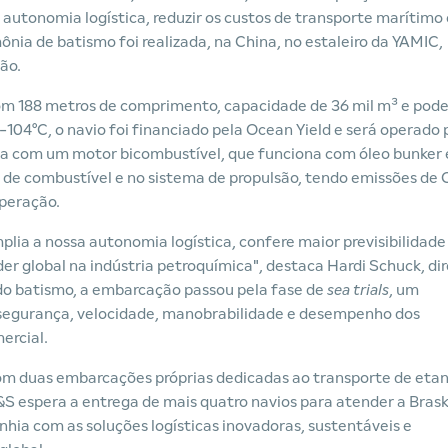
utonomia logística, reduzir os custos de transporte marítimo 
ônia de batismo foi realizada, na China, no estaleiro da YAMIC,
ão.
m 188 metros de comprimento, capacidade de 36 mil m³ e pod
104°C, o navio foi financiado pela Ocean Yield e será operado 
 com um motor bicombustível, que funciona com óleo bunker 
o de combustível e no sistema de propulsão, tendo emissões de
operação.
lia a nossa autonomia logística, confere maior previsibilidade
er global na indústria petroquímica", destaca Hardi Schuck, di
do batismo, a embarcação passou pela fase de
sea trials
, um
a segurança, velocidade, manobrabilidade e desempenho dos
ercial.
om duas embarcações próprias dedicadas ao transporte de etan
T&S espera a entrega de mais quatro navios para atender a Bras
hia com as soluções logísticas inovadoras, sustentáveis e