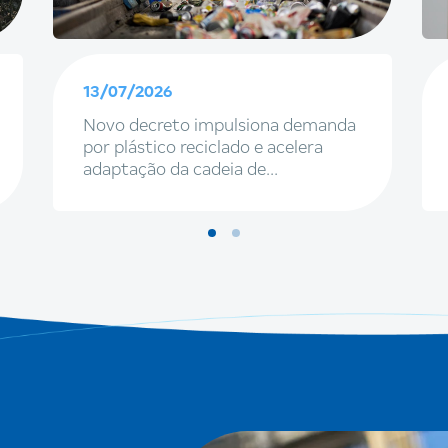
13/07/2026
Novo decreto impulsiona demanda
por plástico reciclado e acelera
adaptação da cadeia de
embalagens