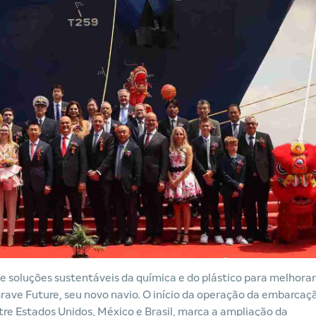
 soluções sustentáveis da química e do plástico para melhorar
Brave Future, seu novo navio. O início da operação da embarcaç
tre Estados Unidos, México e Brasil, marca a ampliação da