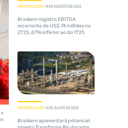
PRESS RELEASES
• 8 DE AGOSTO DE 2025
Braskem registra EBITDA
recorrente de US$ 74 milhões no
2T25, 67% inferior ao do 1T25
PRESS RELEASES
• 4 DE JULHO DE 2025
 a
ão
Braskem apresentará potencial
projeto Transforma Rio durante