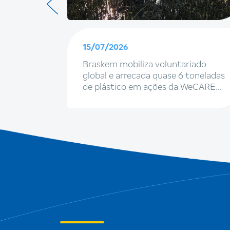
15/07/2026
, marcas
Braskem mobiliza voluntariado
 a
global e arrecada quase 6 toneladas
rasil
de plástico em ações da WeCARE
2026