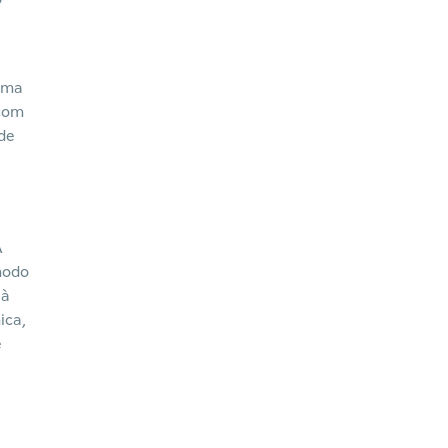
O
rima
 com
de
A
 modo
 à
ica,
e