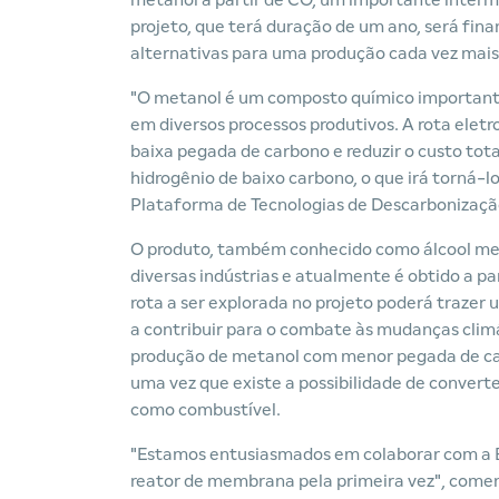
metanol a partir de CO, um importante interm
projeto, que terá duração de um ano, será fi
alternativas para uma produção cada vez mais
"O metanol é um composto químico importante
em diversos processos produtivos. A rota ele
baixa pegada de carbono e reduzir o custo tot
hidrogênio de baixo carbono, o que irá torná-
Plataforma de Tecnologias de Descarbonizaçã
O produto, também conhecido como álcool met
diversas indústrias e atualmente é obtido a pa
rota a ser explorada no projeto poderá trazer
a contribuir para o combate às mudanças climá
produção de metanol com menor pegada de carb
uma vez que existe a possibilidade de convert
como combustível.
"Estamos entusiasmados em colaborar com a 
reator de membrana pela primeira vez", comen