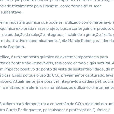
ediário que pode ser obtido pela captura e conversão do CO
. 
2
nanciado totalmente pela Braskem, como forma de buscar
 sustentável.
 na indústria química que pode ser utilizado como matéria-p
troquímica explorada nesse projeto busca conseguir um produto
al de produção da solução integrada, incluindo a geração
in situ
lo mais atrativo economicamente", diz Márcio Rebouças, líder da
o da Braskem.
ílico, é um composto químico de extrema importância para
rtir de fontes não-renováveis, tais como carvão e gás natural. 
 um impacto positivo do ponto de vista de sustentabilidade, de
ticas. E isso porque o uso do CO
previamente capturado, leva
2,
ono. Atualmente, já é possível integrá-lo à cadeia petroquím
er o metanol em olefinas e aromáticos ou utilizá-lo diretament
Braskem para demonstrar a conversão de CO a metanol em um
ta Curtis Berlinguette, pesquisador e professor de Química e