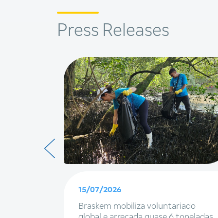
Press Releases
15/07/2026
, marcas
Braskem mobiliza voluntariado
 a
global e arrecada quase 6 toneladas