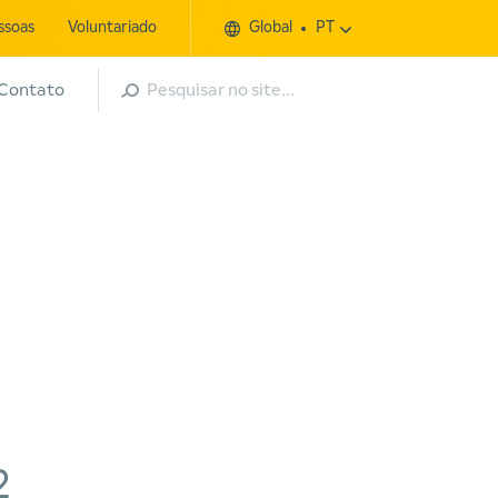
ssoas
Voluntariado
Global
PT
Pesquisar
Contato
2