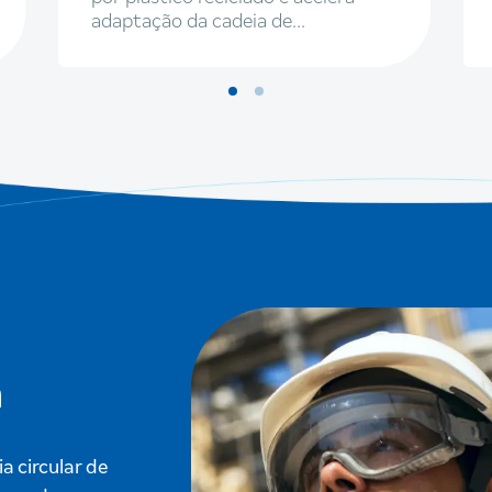
adaptação da cadeia de
embalagens
m
 circular de