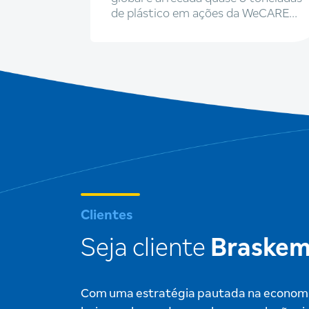
rasil
de plástico em ações da WeCARE
2026
Clientes
Seja cliente
Braske
Com uma estratégia pautada na economia