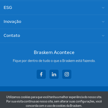
ESG
Inovação
Contato
Braskem Acontece
Fique por dentro de tudo o que a Braskem está fazendo.
facebook
linkedin
instagram
Copyright © 2026 - Braskem
Utilizamos cookies para que você tenha a melhor experiência do nosso site.
Termos de uso
Por sua visita contínua ao nosso site, sem alterar suas configurações, você
concorda com o uso de cookies da Braskem.
Política de privacidade