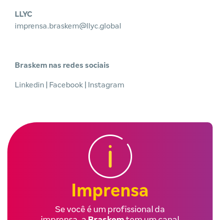
LLYC
imprensa.braskem@llyc.global
Braskem nas redes sociais
Linkedin
|
Facebook
|
Instagram
Imprensa
Se você é um profissional da
imprensa, a
Braskem
tem um canal