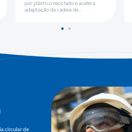
por plástico reciclado e acelera
adaptação da cadeia de
embalagens
m
 circular de