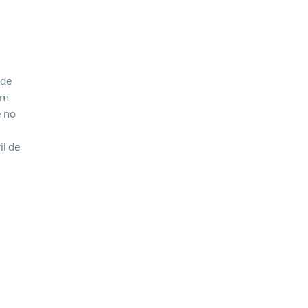
 de
am
e no
il de