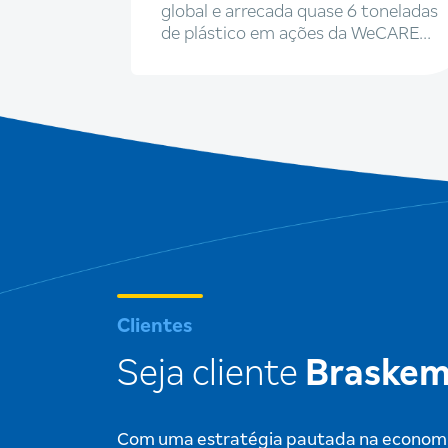
 a
global e arrecada quase 6 toneladas
rasil
de plástico em ações da WeCARE
2026
Clientes
Seja cliente
Braske
Com uma estratégia pautada na economia