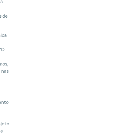
rá
s de
mica
 "O
mos,
 nas
ento
e
ojeto
os