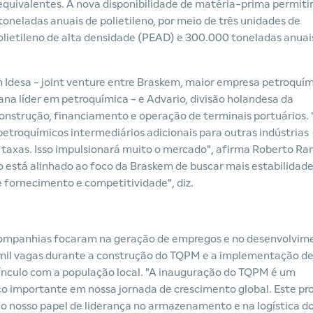
equivalentes. A nova disponibilidade de matéria-prima permiti
toneladas anuais de polietileno, por meio de três unidades de
olietileno de alta densidade (PEAD) e 300.000 toneladas anuai
 Idesa - joint venture entre Braskem, maior empresa petroquí
na líder em petroquímica - e Advario, divisão holandesa da
onstrução, financiamento e operação de terminais portuários.
troquímicos intermediários adicionais para outras indústrias
axas. Isso impulsionará muito o mercado", afirma Roberto Ra
está alinhado ao foco da Braskem de buscar mais estabilidade
 fornecimento e competitividade", diz.
 companhias focaram na geração de empregos e no desenvolvim
 mil vagas durante a construção do TQPM e a implementação d
ínculo com a população local. "A inauguração do TQPM é um
 importante em nossa jornada de crescimento global. Este pr
e o nosso papel de liderança no armazenamento e na logística d