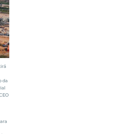
irá
o da
ial
, CEO
para