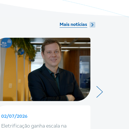
Mais notícias
02/07/2026
08/06/20
Eletrificação ganha escala na
Braskem 