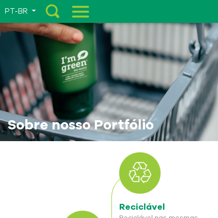
PT-BR
Menu
Sobre nosso Portfólio
Reciclável
Reciclável nas mesmas