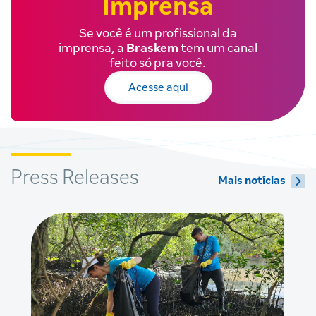
Imprensa
Se você é um profissional da
imprensa, a
Braskem
tem um canal
feito só pra você.
Acesse aqui
Press Releases
Mais notícias