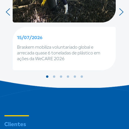
15/07/2026
Braskem mobiliza voluntariado global e
arrecada quase 6 toneladas de plástico em
ações da WeCARE 2026
Clientes