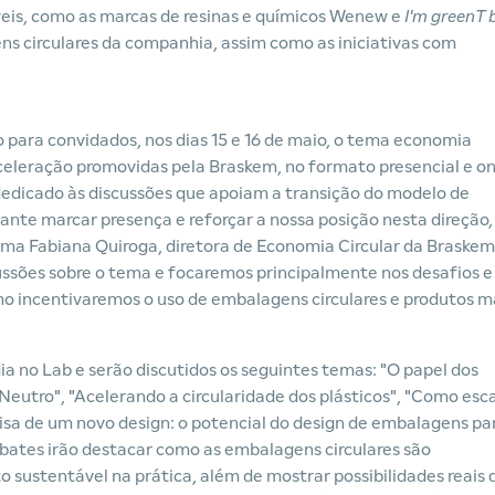
veis, como as marcas de resinas e químicos Wenew e
I'm greenT 
ens circulares da companhia, assim como as iniciativas com
 para convidados, nos dias 15 e 16 de maio, o tema economia
celeração promovidas pela Braskem, no formato presencial e on
dedicado às discussões que apoiam a transição do modelo de
tante marcar presença e reforçar a nossa posição nesta direção,
rma Fabiana Quiroga, diretora de Economia Circular da Braskem
cussões sobre o tema e focaremos principalmente nos desafios e
mo incentivaremos o uso de embalagens circulares e produtos m
a no Lab e serão discutidos os seguintes temas: "O papel dos
Neutro", "Acelerando a circularidade dos plásticos", "Como esc
isa de um novo design: o potencial do design de embalagens pa
bates irão destacar como as embalagens circulares são
 sustentável na prática, além de mostrar possibilidades reais 