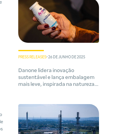
e
PRESS RELEASES
• 26 DE JUNHO DE 2025
Danone lidera inovação
sustentável e lança embalagem
mais leve, inspirada na natureza e
com menor impacto ambiental
o
de
os