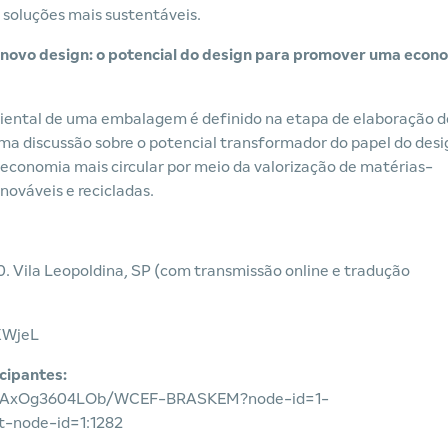
soluções mais sustentáveis.
novo design: o potencial do design para promover uma econ
ental de uma embalagem é definido na etapa de elaboração d
ma discussão sobre o potencial transformador do papel do desi
conomia mais circular por meio da valorização de matérias-
nováveis e recicladas.
. Vila Leopoldina, SP (com transmissão online e tradução
KXWjeL
cipantes:
qaAxOg3604LOb/WCEF-BRASKEM?node-id=1-
-node-id=1:1282