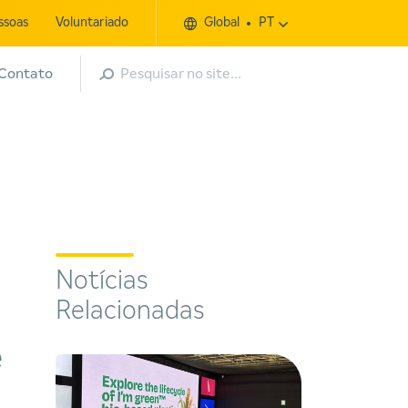
ssoas
Voluntariado
Global
PT
Pesquisar
Contato
Notícias
Relacionadas
e