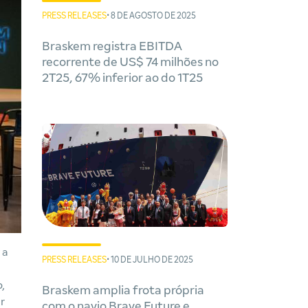
PRESS RELEASES
• 8 DE AGOSTO DE 2025
Braskem registra EBITDA
recorrente de US$ 74 milhões no
2T25, 67% inferior ao do 1T25
 a
PRESS RELEASES
• 10 DE JULHO DE 2025
,
Braskem amplia frota própria
r
com o navio Brave Future e