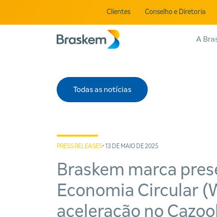
Clientes
Conselho e Diretoria
A Bra
Todas as notícias
PRESS RELEASES
• 13 DE MAIO DE 2025
Braskem marca pres
Economia Circular (
aceleração no Cazoo