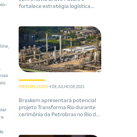
bio-
fortalece estratégia logística
global
line,
.
 nas
ais
PRESS RELEASES
• 4 DE JULHO DE 2025
Braskem apresentará potencial
projeto Transforma Rio durante
alar
cerimônia da Petrobras no Rio de
ra
Janeiro
de