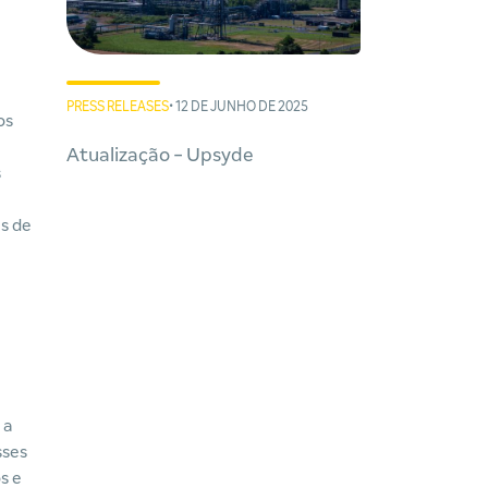
PRESS RELEASES
• 12 DE JUNHO DE 2025
os
Atualização - Upsyde
s
s de
 a
sses
s e