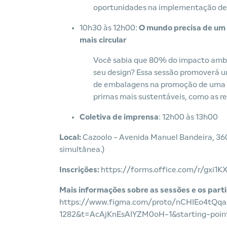
oportunidades na implementação de 
10h30 às 12h00:
O mundo precisa de um 
mais circular
Você sabia que 80% do impacto ambi
seu design? Essa sessão promoverá u
de embalagens na promoção de uma e
primas mais sustentáveis, como as re
Coletiva de imprensa
: 12h00 às 13h00
Local:
Cazoolo - Avenida Manuel Bandeira, 360
simultânea.)
Inscrições:
https://forms.office.com/r/gxi1
Mais informações sobre as sessões e os parti
https://www.figma.com/proto/nCHIEo4tQ
1282&t=AcAjKnEsAIYZM0oH-1&starting-point