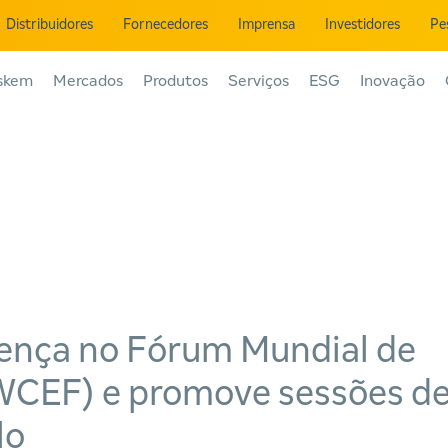
Distribuidores
Fornecedores
Imprensa
Investidores
Pe
skem
Mercados
Produtos
Serviços
ESG
Inovação
ença no Fórum Mundial de
WCEF) e promove sessões d
lo