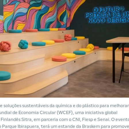
 soluções sustentáveis da química e do plástico para melhorar
ndial de Economia Circular (WCEF), uma iniciativa global
Finlandês Sitra, em parceria com o CNI, Fiesp e Senai. O evento
no Parque Ibirapuera, terá um estande da Braskem para promove