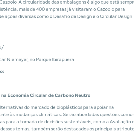
o Cazoolo. A circularidade das embalagens é algo que está sempr
istência, mais de 400 empresas já visitaram o Cazoolo para
de ações diversas como o Desafio de Design e o Circular Design
t/
scar Niemeyer, no Parque Ibirapuera
o:
s na Economia Circular de Carbono Neutro
ternativas do mercado de bioplásticos para apoiar na
bate às mudanças climáticas. Serão abordadas questões como 
cas para a tomada de decisões sustentáveis, como a Avaliação 
m desses temas, também serão destacados os principais atribut