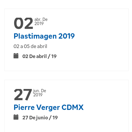
02
abr. De
2019
Plastimagen 2019
02 a 05 de abril
02 De abril / 19
27
jun. De
2019
Pierre Verger CDMX
27 De junio / 19