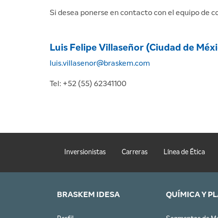
Si desea ponerse en contacto con el equipo de c
Luis Felipe Villaseñor (Ciudad de Méx
luis.villasenor@braskem.com
Tel: +52 (55) 62341100
Inversionistas
Carreras
Línea de Ética
BRASKEM IDESA
QUÍMICA Y P