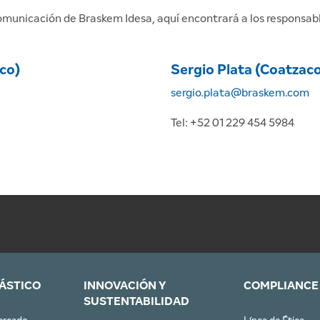
omunicación de Braskem Idesa, aquí encontrará a los responsab
ico)
Sergio Plata (Coatzaco
sergio.plata@braskem.com
Tel: +52 01 229 454 5984
LÁSTICO
INNOVACIÓN Y
COMPLIANCE
SUSTENTABILIDAD