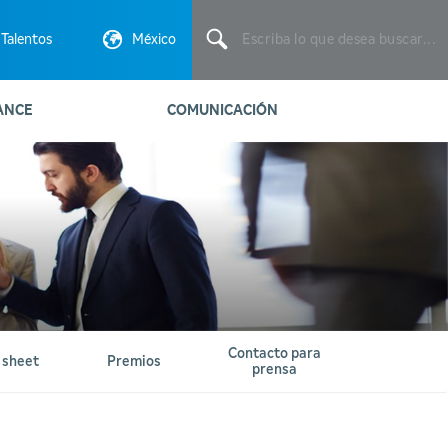
Escriba
lo
Talentos
México
que
desea
buscar...
ANCE
COMUNICACIÓN
Contacto para
 sheet
Premios
prensa