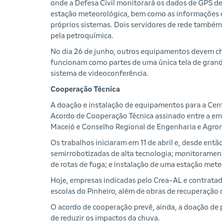
onde a Defesa Civil monitorará os dados de GPS de 
estação meteorológica, bem como as informações 
próprios sistemas. Dois servidores de rede també
pela petroquímica.
No dia 26 de junho, outros equipamentos devem ch
funcionam como partes de uma única tela de grande
sistema de videoconferência.
Cooperação Técnica
A doação e instalação de equipamentos para a Cent
Acordo de Cooperação Técnica assinado entre a emp
Maceió e Conselho Regional de Engenharia e Agro
Os trabalhos iniciaram em 11 de abril e, desde ent
semirrobotizadas de alta tecnologia; monitorament
de rotas de fuga; e instalação de uma estação mete
Hoje, empresas indicadas pelo Crea-AL e contrata
escolas do Pinheiro, além de obras de recuperação 
O acordo de cooperação prevê, ainda, a doação de p
de reduzir os impactos da chuva.