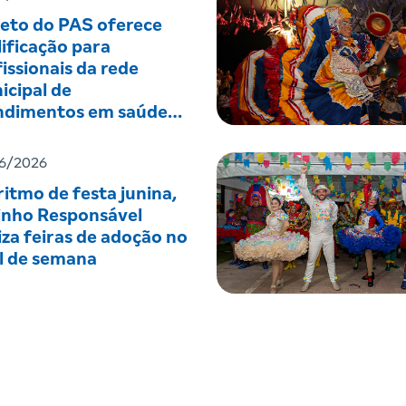
jeto do PAS oferece
ificação para
issionais da rede
icipal de
ndimentos em saúde
tal
6/2026
itmo de festa junina,
inho Responsável
iza feiras de adoção no
al de semana