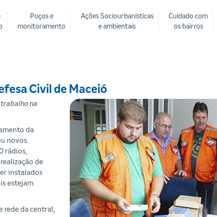
e
Poços e
Ações Sociourbanísticas
Cuidado com
o
monitoramento
e ambientais
os bairros
fesa Civil de Maceió
 trabalho na
ramento da
beu novos
0 rádios,
 realização de
er instalados
is estejam
e rede da central,