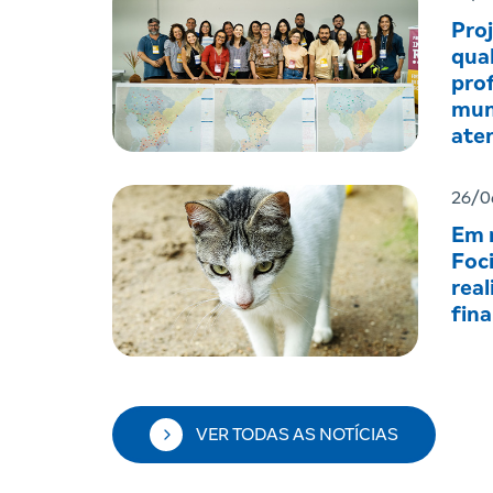
Pro
qual
prof
mun
ate
men
26/0
Em r
Foc
real
fin
VER TODAS AS NOTÍCIAS