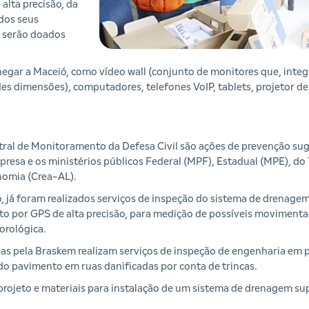
alta precisão, da
dos seus
m serão doados
egar a Maceió, como vídeo wall (conjunto de monitores que, inte
s dimensões), computadores, telefones VoIP, tablets, projetor de 
ral de Monitoramento da Defesa Civil são ações de prevenção sug
resa e os ministérios públicos Federal (MPF), Estadual (MPE), do
nomia (Crea-AL).
ão, já foram realizados serviços de inspeção do sistema de drenag
o por GPS de alta precisão, para medição de possíveis movimentaç
orológica.
das pela Braskem realizam serviços de inspeção de engenharia em 
do pavimento em ruas danificadas por conta de trincas.
rojeto e materiais para instalação de um sistema de drenagem supe