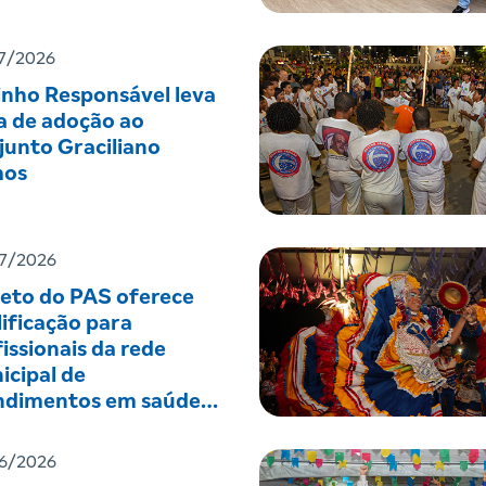
7/2026
inho Responsável leva
a de adoção ao
junto Graciliano
os
7/2026
jeto do PAS oferece
ificação para
issionais da rede
icipal de
ndimentos em saúde
tal
6/2026