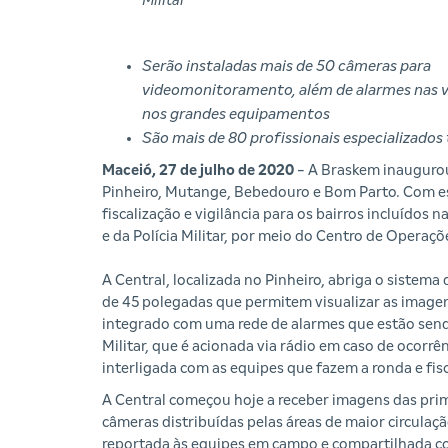
Militar
Serão instaladas mais de 50 câmeras para
videomonitoramento, além de alarmes nas vi
nos grandes equipamentos
São mais de 80 profissionais especializados
Maceió, 27 de julho de 2020
- A Braskem inaugurou
Pinheiro, Mutange, Bebedouro e Bom Parto. Com es
fiscalização e vigilância para os bairros incluído
e da Polícia Militar, por meio do Centro de Operaçõ
A Central, localizada no Pinheiro, abriga o sistem
de 45 polegadas que permitem visualizar as imagen
integrado com uma rede de alarmes que estão sen
Militar, que é acionada via rádio em caso de ocorrê
interligada com as equipes que fazem a ronda e fis
A Central começou hoje a receber imagens das prim
câmeras distribuídas pelas áreas de maior circulaç
reportada às equipes em campo e compartilhada c