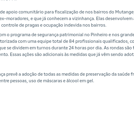
de apoio comunitário para fiscalização de nos bairros do Mutang
 ex-moradores, e que já conhecem a vizinhança. Elas desenvolvem 
controle de pragas e ocupação indevida nos bairros.
com o programa de segurança patrimonial no Pinheiro e nos grand
torizada com uma equipe total de 84 profissionais qualificados,
e se dividem em turnos durante 24 horas por dia. As rondas são f
mento. Essas ações são adicionais às medidas que já vêm sendo ado
a prevê a adoção de todas as medidas de preservação da saúde fre
tre pessoas, uso de máscaras e álcool em gel.