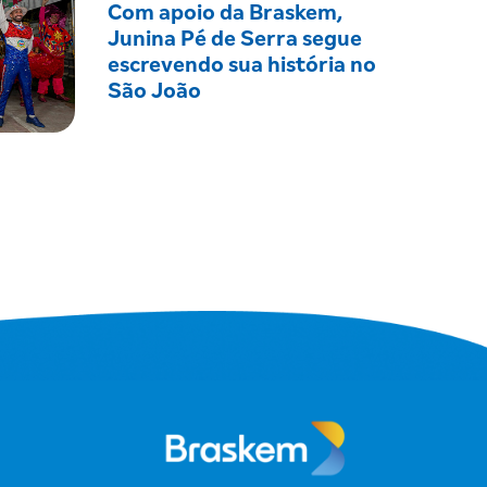
Com apoio da Braskem,
Junina Pé de Serra segue
escrevendo sua história no
São João