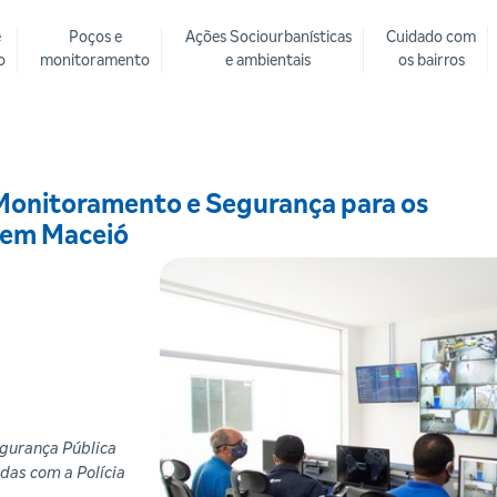
e
Poços e
Ações Sociourbanísticas
Cuidado com
o
monitoramento
e ambientais
os bairros
 Monitoramento e Segurança para os
o em Maceió
egurança Pública
das com a Polícia