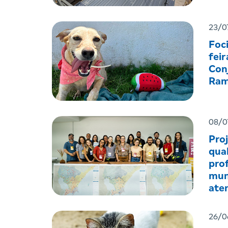
23/0
Foc
feir
Con
Ram
08/0
Pro
qual
prof
mun
ate
men
26/0