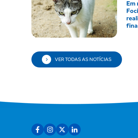
Em r
Foc
real
fin
VER TODAS AS NOTÍCIAS