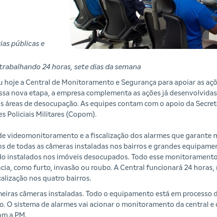
as públicas e
 trabalhando 24 horas, sete dias da semana
 hoje a Central de Monitoramento e Segurança para apoiar as açõ
sa nova etapa, a empresa complementa as ações já desenvolvidas 
s nas áreas de desocupação. As equipes contam com o apoio da Secre
es Policiais Militares (Copom).
a de videomonitoramento e a fiscalização dos alarmes que garante m
s de todas as câmeras instaladas nos bairros e grandes equipamen
do instalados nos imóveis desocupados. Todo esse monitoramento 
ncia, como furto, invasão ou roubo. A Central funcionará 24 horas,
calização nos quatro bairros.
eiras câmeras instaladas. Todo o equipamento está em processo de
ão. O sistema de alarmes vai acionar o monitoramento da central e 
om a PM.