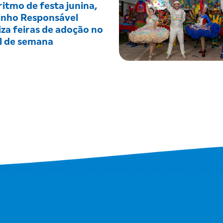
itmo de festa junina,
inho Responsável
iza feiras de adoção no
al de semana