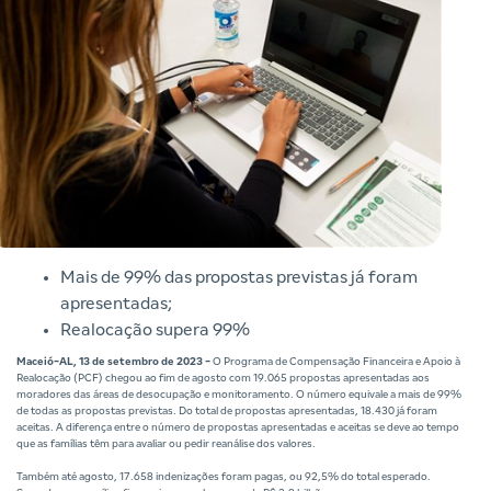
Mais de 99% das propostas previstas já foram
apresentadas;
Realocação supera 99%
Maceió-AL, 13 de setembro de 2023 -
O Programa de Compensação Financeira e Apoio à
Realocação (PCF) chegou ao fim de agosto com 19.065 propostas apresentadas aos
moradores das áreas de desocupação e monitoramento. O número equivale a mais de 99%
de todas as propostas previstas. Do total de propostas apresentadas, 18.430 já foram
aceitas. A diferença entre o número de propostas apresentadas e aceitas se deve ao tempo
que as famílias têm para avaliar ou pedir reanálise dos valores.
Também até agosto, 17.658 indenizações foram pagas, ou 92,5% do total esperado.