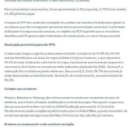
Somadas aos auxílios financeiros, o valor passa de R$ 3,8 bilhões.
Para comerciantes e empresários, foram apresentadas 6.101 propostas, 5.793 foram aceitas
e 5.482 já foram pagas.
A equipe do PCF tem acelerado a avaliação dos pedidos de reanálise e trabalha para ajudar os
moradores que não conseguiram apresentar toda a documentação necessária. A prioridade
da Braskem é a segurança das pessoas, e o objetivo do PCF é garantir que os moradores
atendidos pelo Programa sejam indenizados de maneira justa, no menor tempo possível.
Realocação preventiva passa de 99%
A realocação chegou a agosto praticamente concluída: moradores de 14.419 dos 14.543
imóveis identificados nas áreas do mapa da Defesa Civil já se mudaram, o que representa
99,1% do total. Analisando cada trecho do mapa, é possível ver que na área de resguardo e
nas zonas A, B e C todos os moradores estão realocados desde abril de 2020. Na zona F, a
realocação foi concluída em janeiro deste ano. Nas zonas D, E, G e H, 99,7% dos imóveis já
estão desocupados preventivamente. Na área 01, de monitoramento, esse percentual é de
96,5%.
Cuidado com os bairros
Pinheiro, Bebedouro, Mutange, Bom Parto e entorno continuam recebendo serviços de
zeladoria, que incluem a limpeza, dedetização e controle de pragas. Para apoiar a segurança
das pessoas que transitam nos bairros é feita fiscalização permanente. A Central de
Monitoramento auxilia na vigilância patrimonial e aciona a Polícia Militar, quando necessário. As
rondas das equipes de segurança são feitas 24 horas por dia, sete dias por semana.
Braskem se compromete a não construir na região