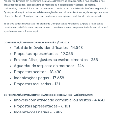
No acordo firmado em dezembro de 2020, a Braskem se compromete a não construir nas
áreas desocupadas, seja para fins comerciais ou habitacionais (fábricas, comércio,
residências, condomínios e outros) enquanto perdurarem os efeitos do fenômeno geológico.
Qualquer alteração sobre essa determinação das autoridades terá, antes, de ser aprovada no
Plano Diretor do Município, que é um instrumento amplamente debatido pela sociedade.
Todos os dados relativos ao Programa de Compensação Financeira e Apoio à Realocação
constam no relatório de acompanhamento que é mensalmente apresentado às autoridades*,
e podem ser consultados
aqui
.
COMPENSAÇÃO PARA MORADORES - ATÉ 31/08/2023
Total de imóveis identificados - 14.543
Propostas apresentadas - 19.065
Em reanálise, ajustes ou esclarecimentos - 358
Aguardando resposta do morador - 146
Propostas aceitas - 18.430
Indenizações pagas - 17.658
Propostas recusadas - 131
COMPENSAÇÃO PARA COMERCIANTES E EMPRESÁRIOS - ATÉ 31/08/2023
Imóveis com atividade comercial ou mistos - 4.490
Propostas apresentadas - 6.101
Indenizações pagas - 5.482