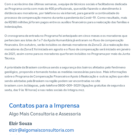
Com o acréscimo das últimas semanas, a equipe de técnicos sociais e facilitadores dedicada
ao Programa conta com mais de 400 profissionais, que estão fazendo o atendimento à
distância aos moradores, por telefone ou via internet, para garantir a continuidade do
processo de compensação mesmo durante a pandemia da Covid-19. Como resultado, mais
de R$180 milhões já foram pagos entre os auxílios financeiros para a realocação das famílias e
indenizações.
O cronograma de entrada no Programa foi antecipado em cinco meses e os moradores que
pertenciam aos lotes de 1 a 7 da Ajuda Humanitária já entraram no fluxo de compensação
financeira. Em outubro, serão incluídos os demais moradores da Zona D. Já a realocação dos
moradores da Zona E foi iniciada em agosto e o fluxo de compensação será iniciado em janeiro
de 2021, assim como para os moradores que foram incluídos no Programa por meio da Junta
Técnica.
A prioridade da Braskem continua sendo a segurança dos bairros afetados pelo fenômeno
geológico, propondo e tomando todas as medidas necessárias para isso. Mais informações
sobre o Programa de Compensação Financeira e Apoio à Realocação e outras ações que vêm
sendo adotadas pela Braskem na região podem ser encontradas no site
braskem.com.br/alagoas, pelo telefone 0800-009-3029 (ligações gratuitas de segunda a
sexta, das 9 às 18 horas) e nas redes sociais do Integra.mcz.
Contatos para a Imprensa
Algo Mais Consultoria e Assessoria
Elzir Souza
elzir@algomaisconsultoria.com