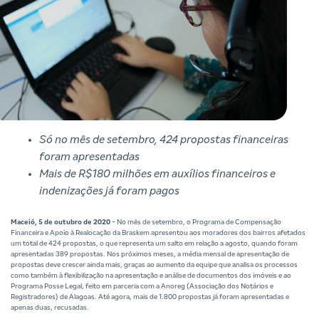
Só no mês de setembro, 424 propostas financeiras
foram apresentadas
Mais de R$180 milhões em auxílios financeiros e
indenizações já foram pagos
Maceió, 5 de outubro de 2020
- No mês de setembro, o Programa de Compensação
Financeira e Apoio à Realocação da Braskem apresentou aos moradores dos bairros afetados
um total de 424 propostas, o que representa um salto em relação a agosto, quando foram
apresentadas 389 propostas. Nos próximos meses, a média mensal de apresentação de
propostas deve crescer ainda mais, graças ao aumento da equipe que analisa os processos
como também à flexibilização na apresentação e análise de documentos dos imóveis e ao
Programa Posse Legal, feito em parceria com a Anoreg (Associação dos Notários e
Registradores) de Alagoas. Até agora, mais de 1.800 propostas já foram apresentadas e
apenas duas, recusadas.