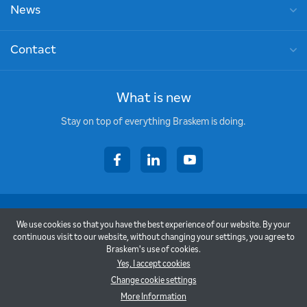
News
Contact
What is new
Stay on top of everything Braskem is doing.
facebook
linkedin
youtube
Copyright © 2026 - Braskem
We use cookies so that you have the best experience of our website. By your
Terms of Use
continuous visit to our website, without changing your settings, you agree to
Braskem's use of cookies.
Privacy Policy
Yes, I accept cookies
Change cookie settings
Back to top
More Information