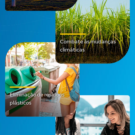
Combate às mudanças
climáticas
Eliminação de resíduos
plásticos