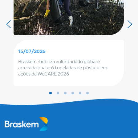
15/07/2026
Braskem mobiliza voluntariado global e
arrecada quase 6 toneladas de plástico em
ações da WeCARE 2026